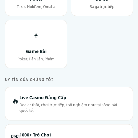
Texas Hold'em, Omaha
Đá gà trực tiếp
🃏
Game Bài
Poker, Tiến Lên, Phỏm
UY TÍN CỦA CHÚNG TÔI
Live Casino Đẳng Cấp
🔥
Dealer thật, chơi trực tiếp, trải nghiệm như tại sòng bài
quốc tế.
1000+ Trò Chơi
🎰