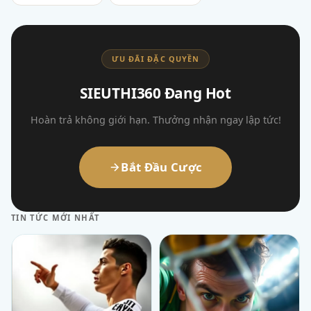
ƯU ĐÃI ĐẶC QUYỀN
SIEUTHI360 Đang Hot
Hoàn trả không giới hạn. Thưởng nhận ngay lập tức!
Bắt Đầu Cược
TIN TỨC MỚI NHẤT