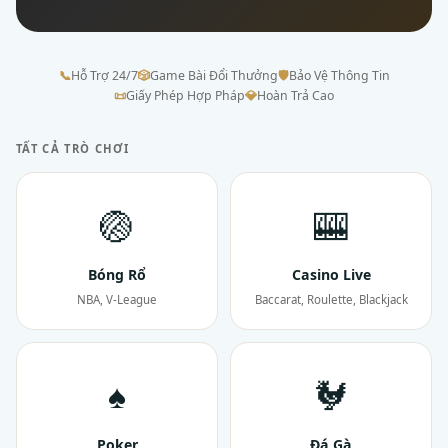
📞
Hỗ Trợ 24/7
🎲
Game Bài Đổi Thưởng
🛡
Bảo Vệ Thông Tin
📜
Giấy Phép Hợp Pháp
💎
Hoàn Trả Cao
TẤT CẢ TRÒ CHƠI
🏐
🎰
Bóng Rổ
Casino Live
NBA, V-League
Baccarat, Roulette, Blackjack
♠
🐓
Poker
Đá Gà