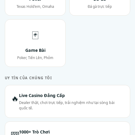
Texas Hold'em, Omaha
Đá gà trực tiếp
🃏
Game Bài
Poker, Tiến Lên, Phỏm
UY TÍN CỦA CHÚNG TÔI
Live Casino Đẳng Cấp
🔥
Dealer thật, chơi trực tiếp, trải nghiệm như tại sòng bài
quốc tế.
1000+ Trò Chơi
🎰