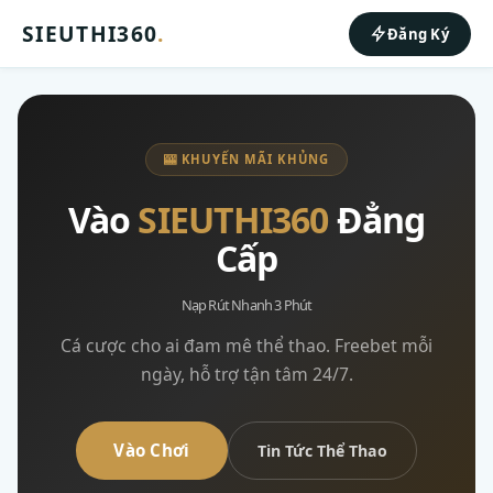
SIEUTHI360
.
Đăng Ký
🎰 KHUYẾN MÃI KHỦNG
Vào
SIEUTHI360
Đẳng
Cấp
Nạp Rút Nhanh 3 Phút
Cá cược cho ai đam mê thể thao. Freebet mỗi
ngày, hỗ trợ tận tâm 24/7.
Vào Chơi
Tin Tức Thể Thao