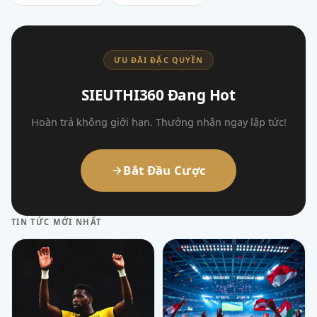
ƯU ĐÃI ĐẶC QUYỀN
SIEUTHI360 Đang Hot
Hoàn trả không giới hạn. Thưởng nhận ngay lập tức!
Bắt Đầu Cược
TIN TỨC MỚI NHẤT