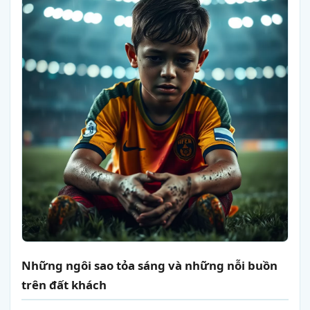
Những ngôi sao tỏa sáng và những nỗi buồn
trên đất khách