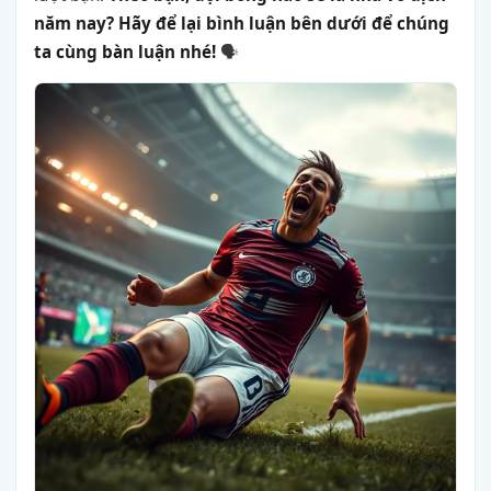
năm nay? Hãy để lại bình luận bên dưới để chúng
ta cùng bàn luận nhé!
🗣️