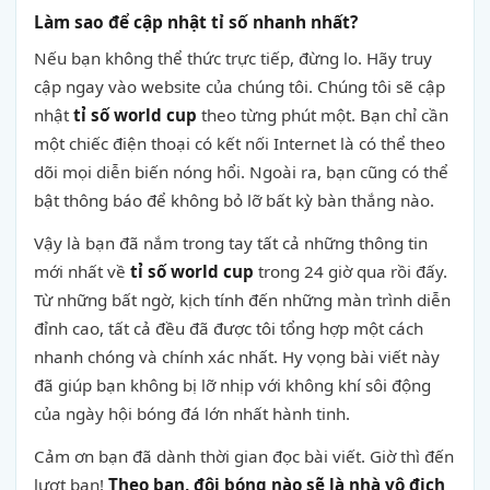
Làm sao để cập nhật tỉ số nhanh nhất?
Nếu bạn không thể thức trực tiếp, đừng lo. Hãy truy
cập ngay vào website của chúng tôi. Chúng tôi sẽ cập
nhật
tỉ số world cup
theo từng phút một. Bạn chỉ cần
một chiếc điện thoại có kết nối Internet là có thể theo
dõi mọi diễn biến nóng hổi. Ngoài ra, bạn cũng có thể
bật thông báo để không bỏ lỡ bất kỳ bàn thắng nào.
Vậy là bạn đã nắm trong tay tất cả những thông tin
mới nhất về
tỉ số world cup
trong 24 giờ qua rồi đấy.
Từ những bất ngờ, kịch tính đến những màn trình diễn
đỉnh cao, tất cả đều đã được tôi tổng hợp một cách
nhanh chóng và chính xác nhất. Hy vọng bài viết này
đã giúp bạn không bị lỡ nhịp với không khí sôi động
của ngày hội bóng đá lớn nhất hành tinh.
Cảm ơn bạn đã dành thời gian đọc bài viết. Giờ thì đến
lượt bạn!
Theo bạn, đội bóng nào sẽ là nhà vô địch