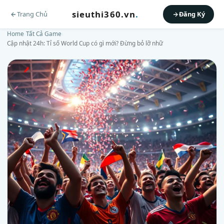
sieuthi360.vn
.
Trang Chủ
Đăng Ký
Home
›
Tất Cả Game
›
Cập nhật 24h: Tỉ số World Cup có gì mới? Đừng bỏ lỡ nhữ