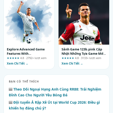
Explore Advanced Game
Sảnh Game 123b.pink Cập
Features With
Nhật Những Tựa Game Mới
789bet.finance
Cho Người Dùng
★★★★★
4.8 · 2792+ lượt xem
★★★★★
4.8 · 3133+ lượt xem
Xem Chi Tiết →
Xem Chi Tiết →
BẠN CÓ THỂ THÍCH
🎰
Theo Dõi Ngoại Hạng Anh Cùng RR88: Trải Nghiệm
Đỉnh Cao Cho Người Yêu Bóng Đá
🎰
Đội tuyển Ả Rập Xê Út tại World Cup 2026: Điều gì
khiến họ đáng chú ý?