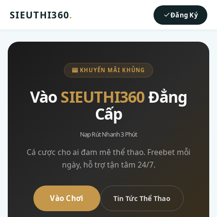
SIEUTHI360
.
Đăng Ký
🎰 KHUYẾN MÃI KHỦNG
Vào
SIEUTHI360
Đẳng
Cấp
Nạp Rút Nhanh 3 Phút
Cá cược cho ai đam mê thể thao. Freebet mỗi
ngày, hỗ trợ tận tâm 24/7.
Vào Chơi
Tin Tức Thể Thao