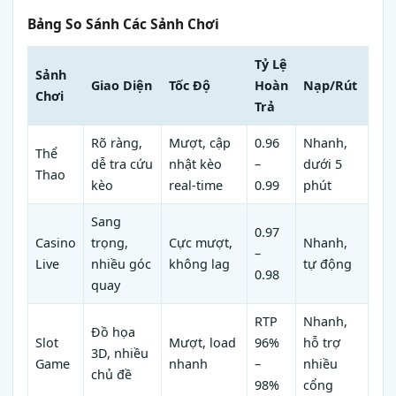
Bảng So Sánh Các Sảnh Chơi
Tỷ Lệ
Sảnh
Giao Diện
Tốc Độ
Hoàn
Nạp/Rút
Chơi
Trả
Rõ ràng,
Mượt, cập
0.96
Nhanh,
Thể
dễ tra cứu
nhật kèo
–
dưới 5
Thao
kèo
real-time
0.99
phút
Sang
0.97
Casino
trọng,
Cực mượt,
Nhanh,
–
Live
nhiều góc
không lag
tự động
0.98
quay
RTP
Nhanh,
Đồ họa
Slot
Mượt, load
96%
hỗ trợ
3D, nhiều
Game
nhanh
–
nhiều
chủ đề
98%
cổng