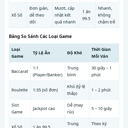
Đơn giản,
Mượt, cập
Nhanh,
1 ăn
Xổ Số
dễ theo
nhật kết
không
99.5
dõi
quả nhanh
chậm trễ
Bảng So Sánh Các Loại Game
Loại
Thời Gian
Tỷ Lệ Ăn
Độ Khó
Game
Mỗi Ván
1:1
Trung
30 giây – 1
Baccarat
(Player/Banker)
bình
phút
Khó (tỷ lệ
Roulette
1:35 (số đơn)
1 – 2 phút
thấp)
Slot
Dễ (may
Jackpot cao
5 – 10 giây
Game
rủi)
Trung
Theo kỳ
Xổ Số
1 ăn 99.5