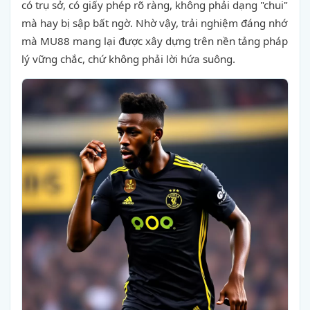
có trụ sở, có giấy phép rõ ràng, không phải dạng "chui"
mà hay bị sập bất ngờ. Nhờ vậy, trải nghiệm đáng nhớ
mà MU88 mang lại được xây dựng trên nền tảng pháp
lý vững chắc, chứ không phải lời hứa suông.