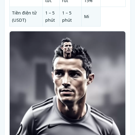
tức
rút
15%
Tiền điện tử
1 – 5
1 – 5
Mi
(USDT)
phút
phút