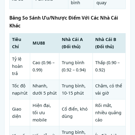
bình
quay
Bảng So Sánh Ưu/Nhược Điểm Với Các Nhà Cái
Khác
Tiêu
Nhà Cái A
Nhà Cái B
MU88
Chí
(Đối thủ)
(Đối thủ)
Tỷ lệ
Cao (0.96 –
Trung bình
Thấp (0.90 –
hoàn
0.99)
(0.92 – 0.94)
0.92)
trả
Tốc độ
Nhanh,
Trung bình,
Chậm, có thể
nạp/rút
dưới 5 phút
10-15 phút
vài giờ
Hiện đại,
Rối mắt,
Giao
Cổ điển, khó
tối ưu
nhiều quảng
diện
dùng
mobile
cáo
Trung bình,