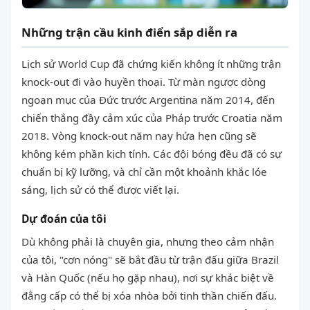
Những trận cầu kinh điển sắp diễn ra
Lịch sử World Cup đã chứng kiến không ít những trận
knock-out đi vào huyền thoại. Từ màn ngược dòng
ngoạn mục của Đức trước Argentina năm 2014, đến
chiến thắng đầy cảm xúc của Pháp trước Croatia năm
2018. Vòng knock-out năm nay hứa hẹn cũng sẽ
không kém phần kịch tính. Các đội bóng đều đã có sự
chuẩn bị kỹ lưỡng, và chỉ cần một khoảnh khắc lóe
sáng, lịch sử có thể được viết lại.
Dự đoán của tôi
Dù không phải là chuyên gia, nhưng theo cảm nhận
của tôi, "cơn nóng" sẽ bắt đầu từ trận đấu giữa Brazil
và Hàn Quốc (nếu họ gặp nhau), nơi sự khác biệt về
đẳng cấp có thể bị xóa nhòa bởi tinh thần chiến đấu.