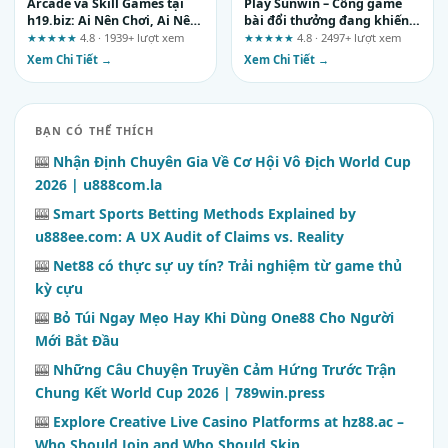
Arcade và Skill Games tại
Play Sunwin – Cổng game
h19.biz: Ai Nên Chơi, Ai Nên
bài đổi thưởng đang khiến
Tránh và Lý Do
giới trẻ "phát cuồng"
★★★★★
4.8 · 1939+ lượt xem
★★★★★
4.8 · 2497+ lượt xem
Xem Chi Tiết →
Xem Chi Tiết →
BẠN CÓ THỂ THÍCH
🎰
Nhận Định Chuyên Gia Về Cơ Hội Vô Địch World Cup
2026 | u888com.la
🎰
Smart Sports Betting Methods Explained by
u888ee.com: A UX Audit of Claims vs. Reality
🎰
Net88 có thực sự uy tín? Trải nghiệm từ game thủ
kỳ cựu
🎰
Bỏ Túi Ngay Mẹo Hay Khi Dùng One88 Cho Người
Mới Bắt Đầu
🎰
Những Câu Chuyện Truyền Cảm Hứng Trước Trận
Chung Kết World Cup 2026 | 789win.press
🎰
Explore Creative Live Casino Platforms at hz88.ac –
Who Should Join and Who Should Skip