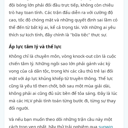
đội bóng lớn phải đối đầu trực tiếp, không còn chiêu
trò hay toan tính. Các trận đấu diễn ra với cường độ
cao, tốc độ chóng mặt và những quyết định sai lầm có
thể đến từ bất kỳ ai, kể cả trọng tài. Với những ai yêu
thích sự kịch tính, đây chính là "bữa tiệc" thực sự.
Áp lực tâm lý và thể lực
Không chỉ là chuyên môn, vòng knock-out còn là cuộc
chiến tâm lý. Những ngôi sao lớn phải gánh vác kỳ
vọng của cả dân tộc, trong khi các cầu thủ trẻ lại đối
mặt với áp lực khủng khiếp từ truyền thông. Thể lực
cũng là yếu tố then chốt, bởi sau một mùa giải dài,
không phải ai cũng đủ sức bền để tỏa sáng. Đây là lúc
mà các HLV phải tính toán từng bước đi, từng sự thay
đổi người.
Và nếu bạn muốn theo dõi những trận cầu này một
cách trọn vẹn nhất, hãy thử trải nghiệm qua
sunwin