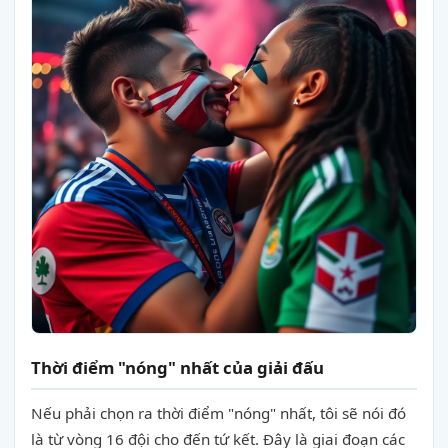
Thời điểm "nóng" nhất của giải đấu
Nếu phải chọn ra thời điểm "nóng" nhất, tôi sẽ nói đó
là từ vòng 16 đội cho đến tứ kết. Đây là giai đoạn các