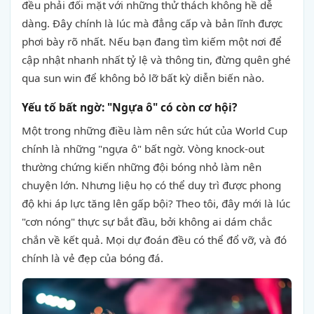
đều phải đối mặt với những thử thách không hề dễ
dàng. Đây chính là lúc mà đẳng cấp và bản lĩnh được
phơi bày rõ nhất. Nếu bạn đang tìm kiếm một nơi để
cập nhật nhanh nhất tỷ lệ và thông tin, đừng quên ghé
qua sun win để không bỏ lỡ bất kỳ diễn biến nào.
Yếu tố bất ngờ: "Ngựa ô" có còn cơ hội?
Một trong những điều làm nên sức hút của World Cup
chính là những "ngựa ô" bất ngờ. Vòng knock-out
thường chứng kiến những đội bóng nhỏ làm nên
chuyện lớn. Nhưng liệu họ có thể duy trì được phong
độ khi áp lực tăng lên gấp bội? Theo tôi, đây mới là lúc
"cơn nóng" thực sự bắt đầu, bởi không ai dám chắc
chắn về kết quả. Mọi dự đoán đều có thể đổ vỡ, và đó
chính là vẻ đẹp của bóng đá.