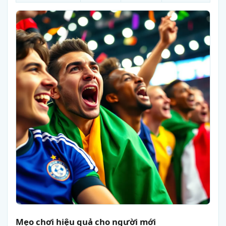
Mẹo chơi hiệu quả cho người mới