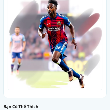
Bạn Có Thể Thích