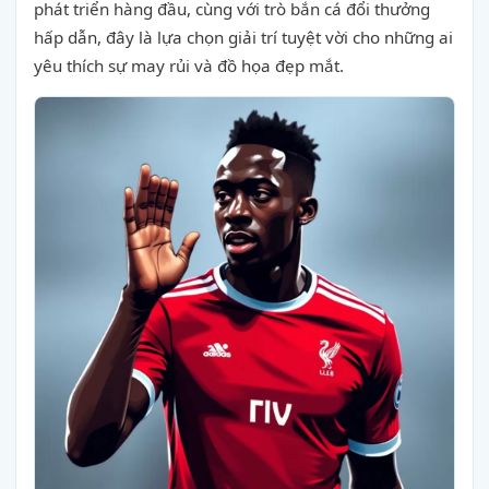
phát triển hàng đầu, cùng với trò bắn cá đổi thưởng
hấp dẫn, đây là lựa chọn giải trí tuyệt vời cho những ai
yêu thích sự may rủi và đồ họa đẹp mắt.