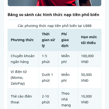
Bảng so sánh các hình thức nạp tiền phổ biến
Các phương thức nạp tiền phổ biến tại U888
Thời
Phí
Hạn mức
Phương thức
gian xử
giao
tối thiểu
lý
dịch
Chuyển khoản
1-5
Miễn
100,000
ngân hàng
phút
phí
VNĐ
Ví điện tử
Dưới 1
Miễn
50,000
(Momo,
phút
phí
VNĐ
ZaloPay)
Theo
Thẻ cào điện
2-10
10,000
nhà
thoại
phút
VNĐ
mạng