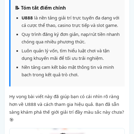
📝 Tóm tắt điểm chính
U888
là nền tảng giải trí trực tuyến đa dạng với
cá cược thể thao, casino trực tiếp và slot game.
Quy trình đăng ký đơn giản, nạp/rút tiền nhanh
chóng qua nhiều phương thức.
Luôn quản lý vốn, tìm hiểu luật chơi và tận
dụng khuyến mãi để tối ưu trải nghiệm.
Nền tảng cam kết bảo mật thông tin và minh
bạch trong kết quả trò chơi.
Hy vọng bài viết này đã giúp bạn có cái nhìn rõ ràng
hơn về U888 và cách tham gia hiệu quả. Bạn đã sẵn
sàng khám phá thế giới giải trí đầy màu sắc này chưa?
🎯