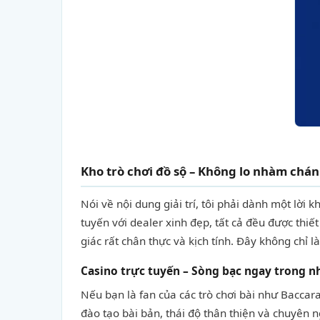
Kho trò chơi đồ sộ – Không lo nhàm chán
Nói về nội dung giải trí, tôi phải dành một lời
tuyến với dealer xinh đẹp, tất cả đều được thiế
giác rất chân thực và kịch tính. Đây không chỉ 
Casino trực tuyến – Sòng bạc ngay trong n
Nếu bạn là fan của các trò chơi bài như Baccar
đào tạo bài bản, thái độ thân thiện và chuyên 