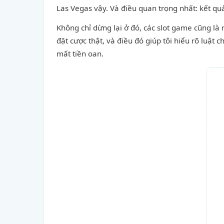
Las Vegas vậy. Và điều quan trọng nhất: kết qu
Không chỉ dừng lại ở đó, các slot game cũng là
đặt cược thật, và điều đó giúp tôi hiểu rõ luật
mất tiền oan.