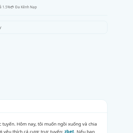
ả 1.5%
💳 Đa Kênh Nạp
y
ực tuyến. Hôm nay, tôi muốn ngồi xuống và chia
 yêu thích cá cược trực tuyến:
zbet
. Nếu bạn