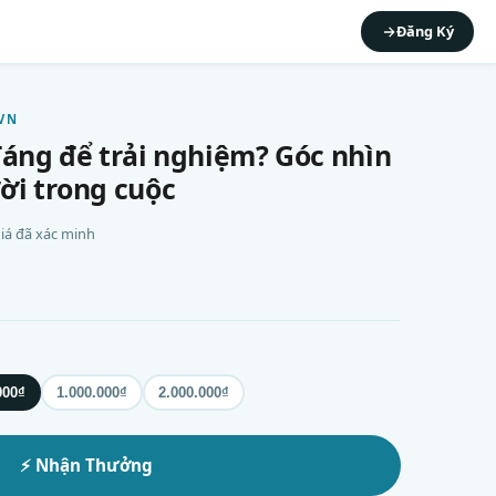
Đăng Ký
.VN
đáng để trải nghiệm? Góc nhìn
ời trong cuộc
 giá đã xác minh
000₫
1.000.000₫
2.000.000₫
⚡ Nhận Thưởng