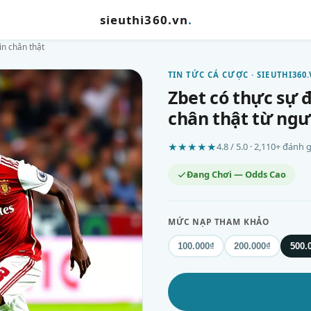
sieuthi360.vn
.
ìn chân thật
TIN TỨC CÁ CƯỢC · SIEUTHI360
Zbet có thực sự 
chân thật từ ngư
★★★★★
4.8 / 5.0 · 2,110+ đánh
Đang Chơi — Odds Cao
MỨC NẠP THAM KHẢO
100.000₫
200.000₫
500.