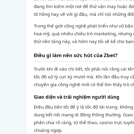
đang tìm kiếm một nơi để thử vận may hoặc đơn 
tô hồng hay vẽ vời gì đâu, mà chỉ nói những điề
Trong thế giới công nghệ phát triển như vũ bão
hoa mỹ, quá nhiều chiêu trò marketing, nhưng đằ
thử nền tảng này, và hôm nay tôi sẽ kể cho bạn
Điều gì làm nên sức hút của Zbet?
Trước khi đi vào chi tiết, tôi phải nói rằng cái
tốc độ xử lý cực kỳ mượt mà. Khi lần đầu truy 
chuyên gia công nghệ mới có thể tìm thấy trò chơ
Giao diện và trải nghiệm người dùng
Điều đầu tiên tôi để ý là tốc độ tải trang. Không
dụng kết nối mạng di động thông thường. Giao d
phân chia rõ ràng, từ thể thao, casino trực t
choáng ngợp.