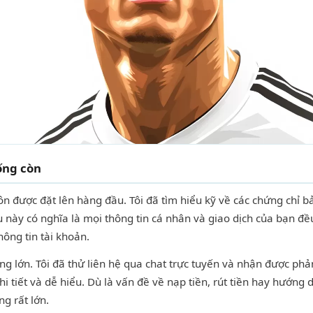
ống còn
ôn được đặt lên hàng đầu. Tôi đã tìm hiểu kỹ về các chứng chỉ 
 này có nghĩa là mọi thông tin cá nhân và giao dịch của bạn đề
hông tin tài khoản.
g lớn. Tôi đã thử liên hệ qua chat trực tuyến và nhận được phản
hi tiết và dễ hiểu. Dù là vấn đề về nạp tiền, rút tiền hay hướng
g rất lớn.