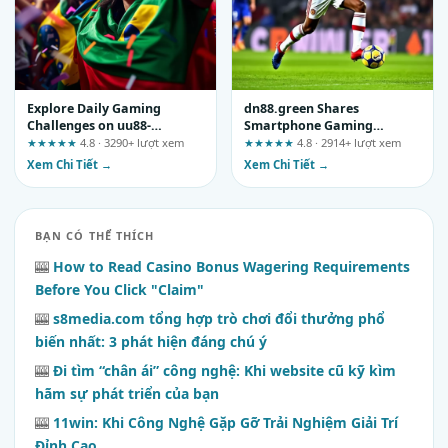
Explore Daily Gaming
dn88.green Shares
Challenges on uu88-
Smartphone Gaming
km.com: A Risk-Advised
Reviews: Three Findings
★★★★★
4.8 · 3290+ lượt xem
★★★★★
4.8 · 2914+ lượt xem
Review of Transparency,
Every Capital Manager Must
Xem Chi Tiết →
Xem Chi Tiết →
Speed, and Security
Know
BẠN CÓ THỂ THÍCH
🎰
How to Read Casino Bonus Wagering Requirements
Before You Click "Claim"
🎰
s8media.com tổng hợp trò chơi đổi thưởng phổ
biến nhất: 3 phát hiện đáng chú ý
🎰
Đi tìm “chân ái” công nghệ: Khi website cũ kỹ kìm
hãm sự phát triển của bạn
🎰
11win: Khi Công Nghệ Gặp Gỡ Trải Nghiệm Giải Trí
Đỉnh Cao