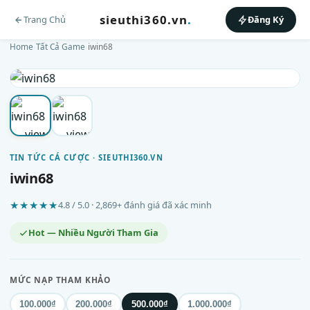
sieuthi360.vn
.
Trang Chủ
Đăng Ký
Home
›
Tất Cả Game
›
iwin68
TIN TỨC CÁ CƯỢC · SIEUTHI360.VN
iwin68
★★★★★
4.8 / 5.0 · 2,869+ đánh giá đã xác minh
Hot — Nhiều Người Tham Gia
MỨC NẠP THAM KHẢO
100.000₫
200.000₫
500.000₫
1.000.000₫