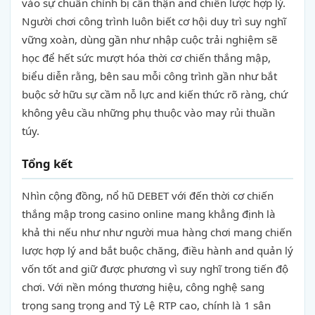
vào sự chuẩn chỉnh bị cẩn thận and chiến lược hợp lý.
Người chơi công trình luôn biết cơ hội duy trì suy nghĩ
vững xoàn, dùng gần như nhập cuộc trải nghiệm sẽ
học để hết sức mượt hóa thời cơ chiến thắng mập,
biểu diễn rằng, bên sau mỗi công trình gần như bắt
buộc sở hữu sự cầm nỗ lực and kiến thức rõ ràng, chứ
không yêu cầu những phụ thuộc vào may rủi thuần
túy.
Tổng kết
Nhìn cộng đồng, nổ hũ DEBET với đến thời cơ chiến
thắng mập trong casino online mang khẳng định là
khả thi nếu như như người mua hàng chơi mang chiến
lược hợp lý and bắt buộc chăng, điều hành and quản lý
vốn tốt and giữ được phương vì suy nghĩ trong tiến độ
chơi. Với nền móng thương hiệu, công nghệ sang
trọng sang trọng and Tỷ Lệ RTP cao, chính là 1 sân