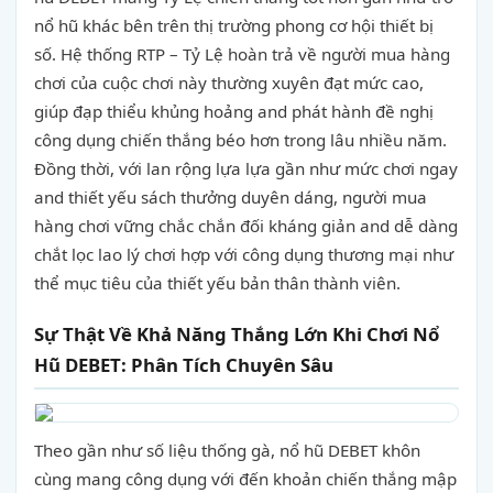
nổ hũ khác bên trên thị trường phong cơ hội thiết bị
số. Hệ thống RTP – Tỷ Lệ hoàn trả về người mua hàng
chơi của cuộc chơi này thường xuyên đạt mức cao,
giúp đạp thiểu khủng hoảng and phát hành đề nghị
công dụng chiến thắng béo hơn trong lâu nhiều năm.
Đồng thời, với lan rộng lựa lựa gần như mức chơi ngay
and thiết yếu sách thưởng duyên dáng, người mua
hàng chơi vững chắc chắn đối kháng giản and dễ dàng
chắt lọc lao lý chơi hợp với công dụng thương mại như
thể mục tiêu của thiết yếu bản thân thành viên.
Sự Thật Về Khả Năng Thắng Lớn Khi Chơi Nổ
Hũ DEBET: Phân Tích Chuyên Sâu
Theo gần như số liệu thống gà, nổ hũ DEBET khôn
cùng mang công dụng với đến khoản chiến thắng mập