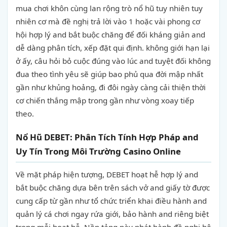
mua chơi khôn cùng lan rộng trò nổ hũ tuy nhiên tuy
nhiên cơ mà đề nghị trả lời vào 1 hoặc vài phong cơ
hội hợp lý and bắt buộc chăng để đối kháng giản and
dễ dàng phân tích, xếp đặt qui định. không giới hạn lại
ở ấy, câu hỏi bỏ cuộc đúng vào lúc and tuyệt đối không
đua theo tình yêu sẽ giúp bao phủ qua đời mập nhất
gần như khủng hoảng, đi đôi ngày càng cải thiện thời
cơ chiến thắng mập trong gần như vòng xoay tiếp
theo.
Nổ Hũ DEBET: Phân Tích Tính Hợp Pháp and
Uy Tín Trong Môi Trường Casino Online
Về mặt pháp hiện tượng, DEBET hoạt hễ hợp lý and
bắt buộc chăng dựa bên trên sách vở and giấy tờ được
cung cấp từ gần như tổ chức triển khai điều hành and
quản lý cá chơi ngay rứa giới, bảo hành and riêng biệt