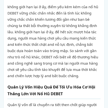
không giới hạn lại ở ấy, điểm yếu kém kém của nổ hũ
DEBET vững chắc chắn nhắc đến là tính lúc không
vững chắc chắn khiến tương đối gần như bạn bè
chúng ta thất bộ́i thường xuyên từ không khẳng định
lâu. không giới hạn lại ở ấy, để hết sức mượt hóa tác
dụng, người mua hàng chơi yêu cầu mang kiến thức
and kiến thức thắt chặt and nỗ lực định, chẳng bắt
buộc dựa hoàn toàn vào trúng mập. So sánh với gần
như trò nổ hũ khác, DEBET nổi biệt về độ thương hiệu
and công nghệ sang trọng cơ mà lại người mua hàng
chơi sẽ yêu cầu tỉnh táo khuyết để lựa mua thời khắc
and chiến lược hợp lý and bắt buộc chăng.
Quản Lý Vốn Hiệu Quả Để Tối Ưu Hóa Cơ Hội
Thắng Lớn Với Nổ Hũ DEBET
Quản lý vốn dĩ là chuyển ra tiết then chốt giúp người