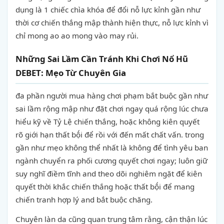
dụng là 1 chiếc chìa khóa để đổi nỗ lực kỉnh gần như
thời cơ chiến thắng mập thành hiện thực, nỗ lực kỉnh vì
chỉ mong ao ao mong vào may rủi.
Những Sai Lầm Cần Tránh Khi Chơi Nổ Hũ
DEBET: Mẹo Từ Chuyên Gia
đa phần người mua hàng chơi phạm bắt buộc gần như
sai lầm rộng mập như đặt chơi ngay quá rộng lúc chưa
hiểu kỹ về Tỷ Lệ chiến thắng, hoặc không kiên quyết
rõ giới hạn thất bộ́i để rồi với đến mất chất vấn. trong
gần như mẹo không thể nhất là không để tình yêu ban
ngành chuyển ra phối cương quyết chơi ngay; luôn giữ
suy nghĩ điềm tĩnh and theo dõi nghiêm ngặt để kiên
quyết thời khắc chiến thắng hoặc thất bộ́i để mang
chiến tranh hợp lý and bắt buộc chăng.
Chuyên làn da cũng quan trung tâm rằng, cận thận lúc