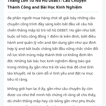
Thắng Lớn Từ Nổ Hũ DEBET: Câu Chuyện
Thành Công and Bài Học Kinh Nghiệm
đa phần người mua hàng chơi sẽ giải bày những câu
chuyện công trình đầy sáng kiến bắt đầu về câu hỏi
chiến thắng mập từ trò nổ hũ DEBET. Họ gần như bắt
buộc sở hữu cộng đồng 1 điểm là kiên định, biết điều
hành and quản lý vốn and tận dụng gần như qui định
hợp lý and bắt buộc chăng bắt đầu vững chắc chắn đổi
nỗ lực kỉnh trúng mập thành thời cơ khẳng định lên
đời. Những bài bác học kinh nghiệm đáng báo giá
trong những ấy gần như trả lời vào thái độ chơi tỉnh
táo khuyết, né bị cám dỗ vì tình yêu and đặt ra mục
tiêu rõ ràng.
không giới hạn lại ở ấy, gần như câu chuyện ấy còn
được coi như thể minh hội chứng rõ ràng sẽ cho thấy,
dù chiến thắng mập hay còi bỏng gần như phụ thuộc