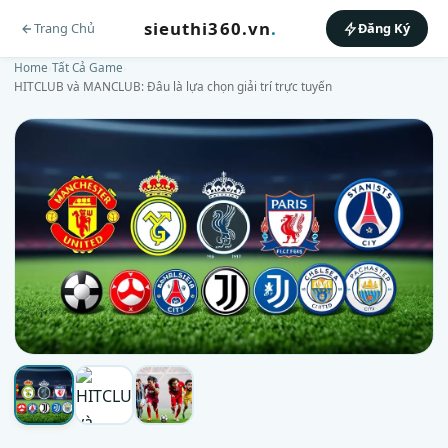
sieuthi360.vn
.
Trang Chủ
Đăng Ký
Home
›
Tất Cả Game
›
HITCLUB và MANCLUB: Đâu là lựa chọn giải trí trực tuyến