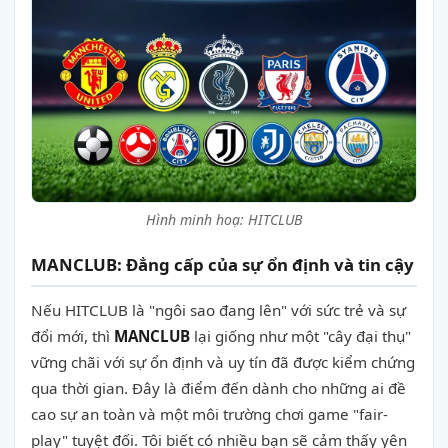
Hình minh hoạ: HITCLUB
MANCLUB: Đẳng cấp của sự ổn định và tin cậy
Nếu HITCLUB là "ngôi sao đang lên" với sức trẻ và sự
đổi mới, thì
MANCLUB
lại giống như một "cây đại thụ"
vững chãi với sự ổn định và uy tín đã được kiểm chứng
qua thời gian. Đây là điểm đến dành cho những ai đề
cao sự an toàn và một môi trường chơi game "fair-
play" tuyệt đối. Tôi biết có nhiều bạn sẽ cảm thấy yên