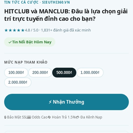
TIN TỨC CÁ CƯỢC · SIEUTHI360.VN
HITCLUB và MANCLUB: Đâu là lựa chọn giải
trí trực tuyến đỉnh cao cho bạn?
★★★★★
4.8 / 5.0 · 1,831+ đánh giá đã xác minh
Tin Nổi Bật Hôm Nay
MỨC NẠP THAM KHẢO
100.000₫
200.000₫
500.000₫
1.000.000₫
2.000.000₫
⚡ Nhận Thưởng
🔒 Bảo Mật SSL
🎰 Odds Cao
🔄 Hoàn Trả 1.5%
💳 Đa Kênh Nạp