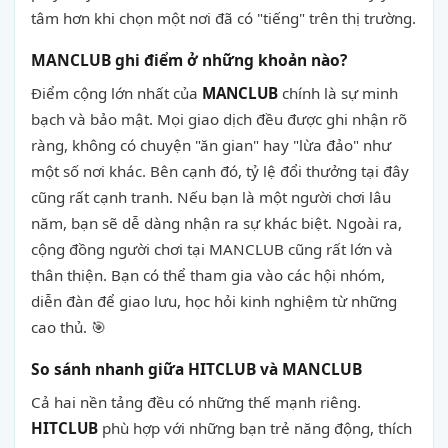
tâm hơn khi chọn một nơi đã có "tiếng" trên thị trường.
MANCLUB ghi điểm ở những khoản nào?
Điểm cộng lớn nhất của
MANCLUB
chính là sự minh
bạch và bảo mật. Mọi giao dịch đều được ghi nhận rõ
ràng, không có chuyện "ăn gian" hay "lừa đảo" như
một số nơi khác. Bên cạnh đó, tỷ lệ đổi thưởng tại đây
cũng rất cạnh tranh. Nếu bạn là một người chơi lâu
năm, bạn sẽ dễ dàng nhận ra sự khác biệt. Ngoài ra,
cộng đồng người chơi tại MANCLUB cũng rất lớn và
thân thiện. Bạn có thể tham gia vào các hội nhóm,
diễn đàn để giao lưu, học hỏi kinh nghiệm từ những
cao thủ. 🎯
So sánh nhanh giữa HITCLUB và MANCLUB
Cả hai nền tảng đều có những thế mạnh riêng.
HITCLUB
phù hợp với những bạn trẻ năng động, thích